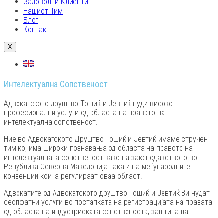
Задоволни Клиенти
Нашиот Тим
Блог
Контакт
X
Интелектуална Сопственост
Адвокатското друштво Тошиќ и Јевтиќ нуди високо
професионални услуги од областа на правото на
интелектуална сопственост.
Ние во Адвокатското Друштво Тошиќ и Јевтиќ имаме стручен
тим кој има широки познавања од областа на правото на
интелектуалната сопственост како на законодавството во
Република Северна Македонија така и на меѓународните
конвенции кои ја регулираат оваа област.
Адвокатите од Адвокатското друштво Тошиќ и Јевтиќ Ви нудат
сеопфатни услуги во постапката на регистрацијата на правата
од областа на индустриската сопственоста, заштита на