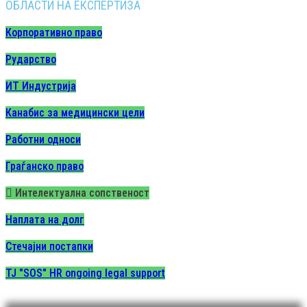
ОБЛАСТИ НА ЕКСПЕРТИЗА
Корпоративно право
Рударство
ИТ Индустрија
Канабис за медицински цели
Работни односи
Граѓанско право
Интелектуална сопственост
Наплата на долг
Стечајни постапки
TJ "SOS" HR ongoing legal support