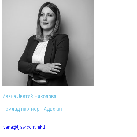
Ивана Јевтиќ Николова
Помлад партнер - Адвокат
ivana@tjlaw.com.mk