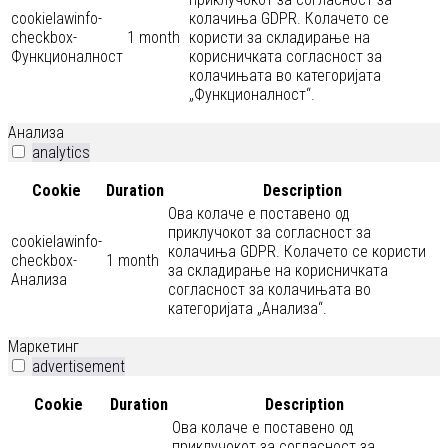
cookielawinfo-
колачиња GDPR. Колачето се
checkbox-
1 month
користи за складирање на
Функционалност
корисничката согласност за
колачињата во категоријата
„Функционалност“.
Анализа
analytics
Cookie
Duration
Description
Ова колаче е поставено од
приклучокот за согласност за
cookielawinfo-
колачиња GDPR. Колачето се користи
checkbox-
1 month
за складирање на корисничката
Анализа
согласност за колачињата во
категоријата „Анализа“.
Маркетинг
advertisement
Cookie
Duration
Description
Ова колаче е поставено од
приклучокот за согласност за