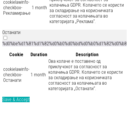
cookielawinfo-
колачиња GDPR. Колачето се користи
checkbox-
1 month
за складирање на корисничката
Рекламирање
согласност за колачињата во
категоријата „Реклама“.
Останати
%d0%be%d1%81%d1%82%d0%b0%d0%bd%d0%b0%d1%82%d0%b8
Cookie
Duration
Description
Ова колаче е поставено од
приклучокот за согласност за
cookielawinfo-
колачиња GDPR. Колачето се користи
checkbox-
1 month
за складирање на корисничката
Останати
согласност за колачињата во
категоријата „Останати“.
Save & Accept