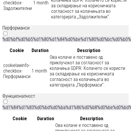
колачиња GDPR. Колачето се користи
checkbox-
1 month
за складирање на корисничката
Задолжителни
согласност за колачињата во
категоријата „Задолжителни“.
Перформанси
%d0%bf%d0%b5%d1%80%d1%84%d0%be%d1%80%d0%bc%d0%b0%
Cookie
Duration
Description
Ова колаче е поставено од
приклучокот за согласност за
cookielawinfo-
колачиња GDPR. Колачето се користи
checkbox-
1 month
за складирање на корисничката
Перформанси
согласност за колачињата во
категоријата „Перформаси“.
Функционалност
%d1%84%d1%83%d0%bd%d0%ba%d1%86%d0%b8%d0%be%d0%bd
Cookie
Duration
Description
Ова колаче е поставено од
приклучокот за согласност за