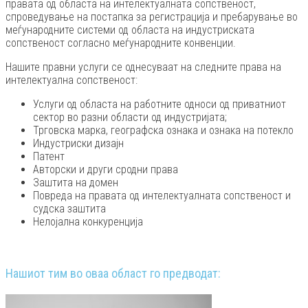
правата од областа на интелектуалната сопственост,
спроведување на постапка за регистрација и пребарување во
меѓународните системи од областа на индустриската
сопственост согласно меѓународните конвенции.
Нашите правни услуги се однесуваат на следните права на
интелектуална сопственост:
Услуги од областа на работните односи од приватниот
сектор во разни области од индустријата;
Трговска марка, географска ознака и ознака на потекло
Индустриски дизајн
Патент
Авторски и други сродни права
Заштита на домен
Повреда на правата од интелектуалната сопственост и
судска заштита
Нелојална конкуренција
Нашиот тим во оваа област го предводат: