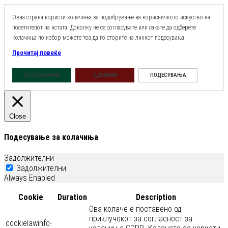
Оваа страна користи колачиња за подобрување на корисничкото искуство на
посетителот на истата. Доколку не се согласувате или сакате да одберете
колачиња по избор можете тоа да го сторите на линкот подесувања
Прочитај повеќе
ПОДЕСУВАЊА
СЕ СОГЛАСУВАМ
ОДБИВАМ
Close
Подесување за колачиња
Задолжителни
Задолжителни
Always Enabled
Cookie
Duration
Description
Ова колаче е поставено од
приклучокот за согласност за
cookielawinfo-