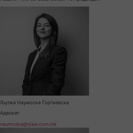
Љупка Наумоска Ѓорѓиевска
Адвокат
naumoska@tjlaw.com.mk