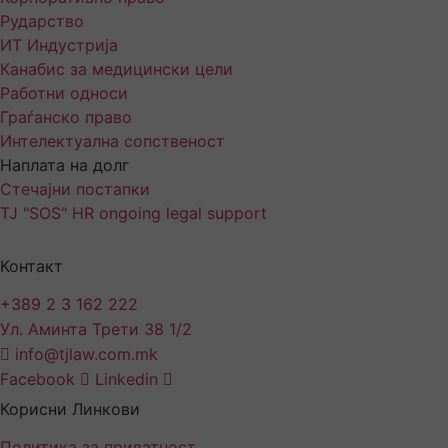
Рударство
ИТ Индустрија
Канабис за медицински цели
Работни односи
Граѓанско право
Интелектуална сопственост
Наплата на долг
Стечајни постапки
TJ "SOS" HR ongoing legal support
Контакт
+389 2 3 162 222
Ул. Аминта Трети 38 1/2
info@tjlaw.com.mk
Facebook
Linkedin
Корисни Линкови
Политика за приватност