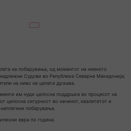
лата на побарувања, од моментот на нивното
д надлежни Судови во Република Северна Македонија;
тели на ниво на целата држава.
лиенти им нуди целосна поддршка во процесот на
от целосна сигурност во начинот, квалитетот и
 наплатени побарувања.
илиони евра по година.