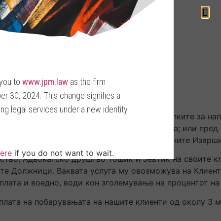
 you to
www.jpm.law
as the firm
r 30, 2024. This change signifies a
ding legal services under a new identity
ство во целокупното раководење на постапките за нап
суд; застапување во постапки за медијација; или пре
пките за присилно извршување пред именуваните Изврши
Here
if you do not want to wait.
ство, Адвокатско друштво Тошиќ и Јевтиќ на своите к
ите Должници. Ваквата услуга му овозможува на Клиент
плата и воедно, води кон зголемување на процентот на
лата на побарувањата на нашите клиенти од околу 3 м