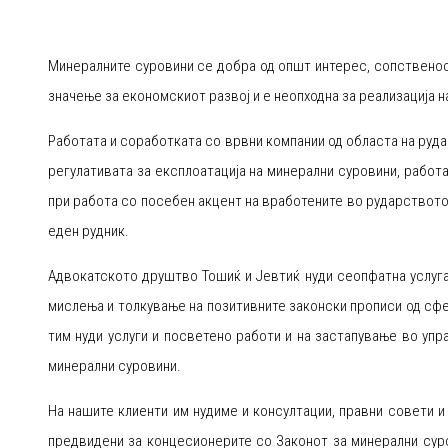
Минералните суровини се добра од општ интерес, сопственос
значење за економскиот развој и е неопходна за реализација н
Работата и соработката со врвни компании од областа на руд
регулативата за експлоатација на минерални суровини, работ
при работа со посебен акцент на вработените во рударствот
еден рудник.
Адвокатското друштво Тошиќ и Јевтиќ нуди сеопфатна услуга 
мислења и толкување на позитивните законски прописи од сфе
тим нуди услуги и посветено работи и на застапување во упр
минерални суровини.
На нашите клиенти им нудиме и консултации, правни совети и
предвидени за концесионерите со Законот за минерални суро