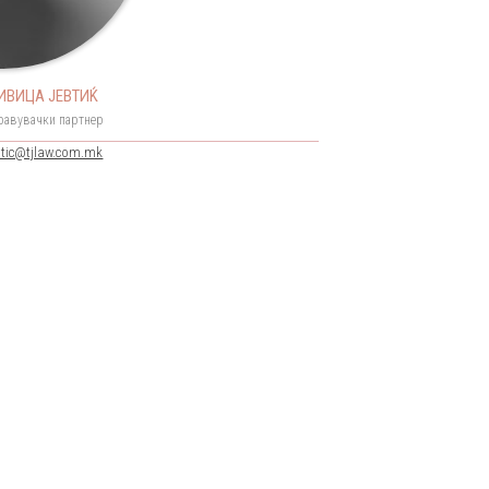
ИВИЦА ЈЕВТИЌ
равувачки партнер
vtic@tjlaw.com.mk