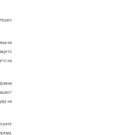
атешко
ања на
авјето
ето на
правни
Нашиот
ија на
рските
према,