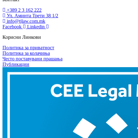
+389 2 3 162 222
Ул. Аминта Трети 38 1/2
info@tjlaw.com.mk
Facebook
Linkedin
Корисни Линкови
Политика за приватност
Политика за колачиња
Често поставувани прашања
Публикации