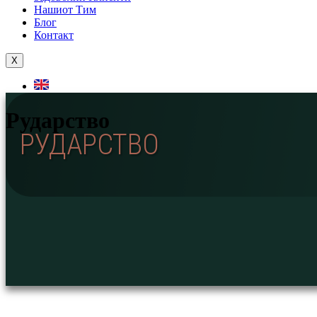
Нашиот Тим
Блог
Контакт
X
Рударство
РУДАРСТВО