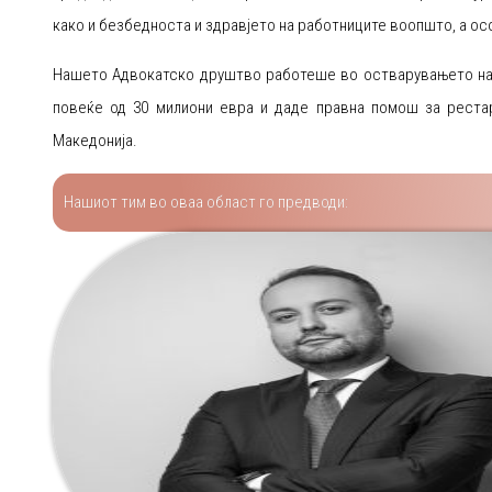
како и безбедноста и здравјето на работниците воопшто, а ос
Нашето Адвокатско друштво работеше во остварувањето на н
повеќе од 30 милиони евра и даде правна помош за реста
Македонија.
Нашиот тим во оваа област го предводи: