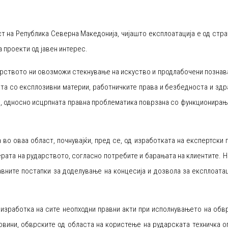
т на Република Северна Македонија, чијашто експлоатација е од стр
а проекти од јавен интерес.
арството ни овозможи стекнување на искуство и продлабочени познав
ата со експлозивни материи, работничките права и безбедноста и здр
о, односно исцрпната правна проблематика поврзана со функционирањ
во оваа област, почнувајќи, пред се, од изработката на експертски 
рата на рударството, согласно потребите и барањата на клиентите. 
авните постапки за доделување на концесија и дозвола за експлоатац
 изработка на сите неопходни правни акти при исполнувањето на обв
вини, обврските од областа на користење на рударската техничка о