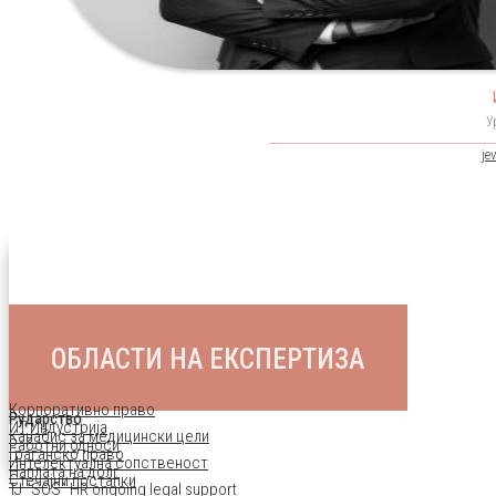
У
je
ОБЛАСТИ НА ЕКСПЕРТИЗА
Корпоративно право
Рударство
ИТ Индустрија
Канабис за медицински цели
Работни односи
Граѓанско право
Интелектуална сопственост
Наплата на долг
Стечајни постапки
TJ "SOS" HR ongoing legal support